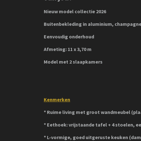
Nieuw model collectie 2026
Buitenbekleding in aluminium, champagn
Eenvoudig onderhoud
Afmeting: 11 x 3,70 m
Model met 2 slaapkamers
Kenmerken
* Ruime living met groot wandmeubel (plaa
* Eethoek: vrijstaande tafel + 4 stoelen, ee
* L-vormige, goed uitgeruste keuken (dam