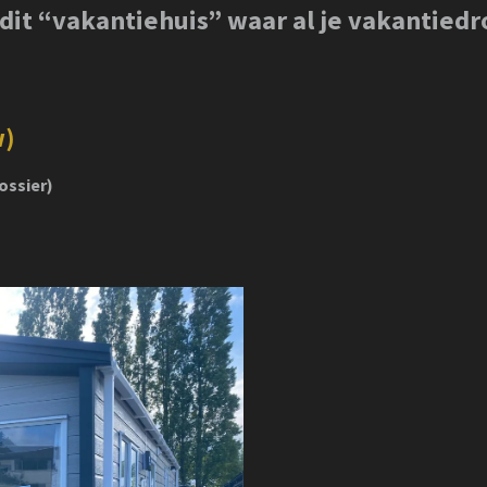
 dit “vakantiehuis” waar al je vakantie
!
w)
ossier)