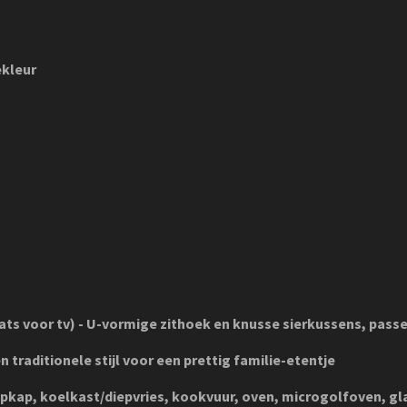
ekleur
ts voor tv) - U-vormige zithoek en knusse sierkussens, passen
n traditionele stijl voor een prettig familie-etentje
pkap, koelkast/diepvries, kookvuur, oven, microgolfoven,
gl