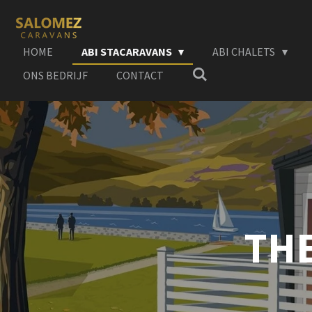
Ga
direct
naar
HOME
ABI STACARAVANS
ABI CHALETS
de
ONS BEDRIJF
CONTACT
hoofdinhoud
THE