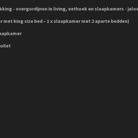
king - overgordijnen in living, eethoek en slaapkamers - jal
 met king size bed – 1 x slaapkamer met 2 aparte bedden)
slaapkamer
oilet