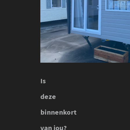
Is
deze
binnenkort
van jou?