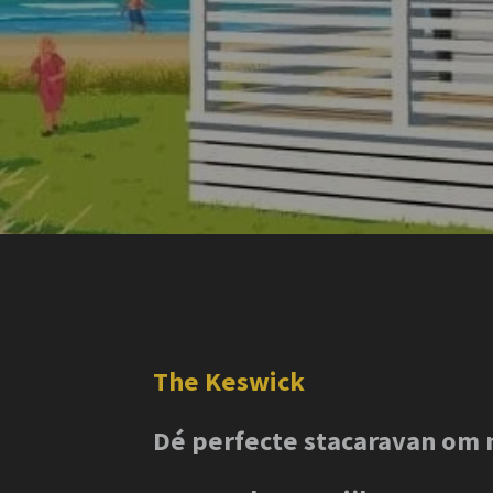
The Keswick
Dé perfecte stacaravan om n