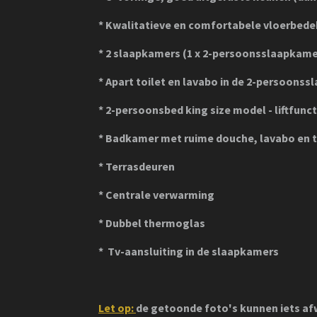
* Kwalitatieve en comfortabele vloerbed
* 2 slaapkamers (1 x 2-persoonsslaapkamer
* Apart toilet en lavabo in de 2-persoons
* 2-persoonsbed king size model - liftfunc
* Badkamer met ruime douche, lavabo en t
* Terrasdeuren
* Centrale verwarming
* Dubbel thermoglas
*
Tv-aansluiting in de slaapkamers
Let op:
de getoonde foto's kunnen iets a