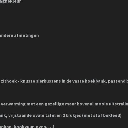
pagnekleur
 andere afmetingen
zithoek - knusse sierkussens in de vaste hoekbank, passend bi
e verwarming met een gezellige maar bovenal mooie uitstrali
k, vrijstaande ovale tafel en 2 krukjes (met stof bekleed)
mpkap, kookvuur, oven, …)