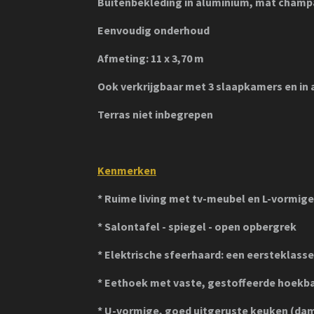
Buitenbekleding in aluminium, mat cham
Eenvoudig onderhoud
Afmeting: 11 x 3,70 m
Ook verkrijgbaar met 3 slaapkamers en in
Terras niet inbegrepen
Kenmerken
* Ruime living met tv-meubel en L-vormige 
* Salontafel - spiegel - open opbergrek
* Elektrische sfeerhaard: een eersteklass
* Eethoek met vaste, gestoffeerde hoekban
* U-vormige, goed uitgeruste keuken (da