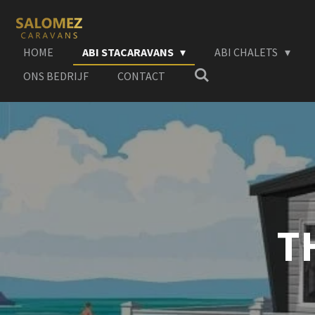
Ga
direct
naar
HOME
ABI STACARAVANS
ABI CHALETS
de
ONS BEDRIJF
CONTACT
hoofdinhoud
T