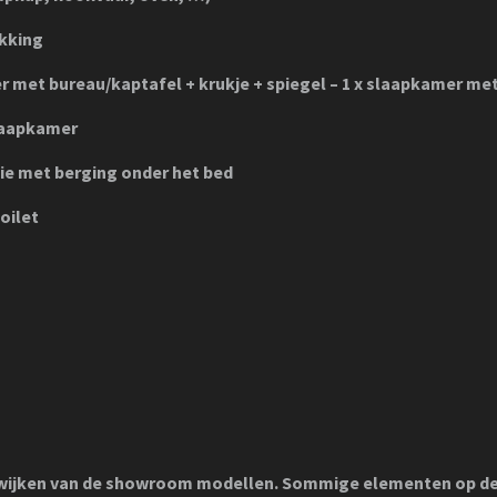
ekking
 met bureau/kaptafel + krukje + spiegel – 1 x slaapkamer me
slaapkamer
tie met berging onder het bed
oilet
fwijken van de showroom modellen. Sommige elementen op de 